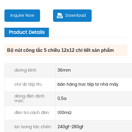
Inquire Now
Download
Product Details
Bộ nút công tắc 5 chiều 12x12
chi tiết sản phẩm
đường kính:
36mm
chế độ tiếp thị:
bán hàng trực tiếp từ nhà máy
dòng điện định
0,5a
mức:
điện trở cách điện:
100mΩ
lực lượng tác chiến:
240gf-280gf