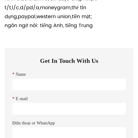
t/t,l/c,d/pd/a,moneygram,thẻ tín
dụng,paypal,western union,tiền mặt;
ngôn ngữ nói: tiếng Anh, tiếng Trung
Get In Touch With Us
*
Name
*
E-mail
Điện thoại or WhatsApp