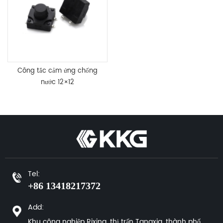
Công tắc cảm ứng chống
nước 12×12
Tel:
+86 13418217372
Add:
Khu công nghiệp Rixing, thị trấn Tangxia, thành phố