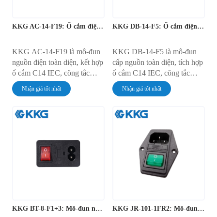
KKG AC-14-F19: Ổ cắm điện tích hợp có công tắc và cầu chì
KKG DB-14-F5: Ổ cắm điện đa năng có cầu chì và công tắc
KKG AC-14-F19 là mô-đun
KKG DB-14-F5 là mô-đun
nguồn điện toàn diện, kết hợp
cấp nguồn toàn diện, tích hợp
ổ cắm C14 IEC, công tắc
ổ cắm C14 IEC, công tắc
xoay 4 chân có đèn và giá đỡ
xoay 4 chân có đèn và giá đỡ
Nhận giá tốt nhất
Nhận giá tốt nhất
cầu chì bảo vệ thành một khối
cầu chì bảo vệ. Thiết bị lắp
duy nhất. Được thiết kế để lắp
đặt dạng vặn vít này có dòng
đặt chắc chắn bằng vít, linh
định mức 10A ở điện áp
kiện này có dòng định mức
250V AC và được thiết kế để
10A ở điện áp 250V AC và
cung cấp một điểm tập trung,
cung cấp giao diện hoàn
an toàn cho việc điều khiển
chỉnh và đáng tin cậy cho
nguồn và bảo vệ mạch trong
việc điều khiển và bảo vệ
thiết bị điện tử.
nguồn điện lưới.
KKG BT-8-F1+3: Mô-đun nguồn IEC lắp vít
KKG JR-101-1FR2: Mô-đun nguồn IEC tích hợp có công tắc