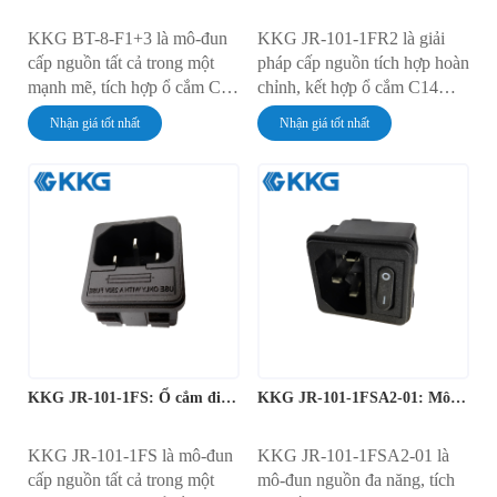
KKG BT-8-F1+3 là mô-đun
KKG JR-101-1FR2 là giải
cấp nguồn tất cả trong một
pháp cấp nguồn tích hợp hoàn
mạnh mẽ, tích hợp ổ cắm C14
chỉnh, kết hợp ổ cắm C14
IEC, công tắc bật/tắt tích hợp
IEC, công tắc nguồn có đèn
Nhận giá tốt nhất
Nhận giá tốt nhất
và giá đỡ cầu chì bảo vệ.
đỏ và giá đỡ cầu chì bảo vệ
Thiết bị này được thiết kế để
trong một mô-đun. Được thiết
lắp đặt chắc chắn bằng vít vào
kế để lắp đặt bảng điều khiển
khung máy và được định mức
một cách hiệu quả, thiết bị
10A ở điện áp 250V AC,
này có dòng định mức 10A ở
mang đến giải pháp quản lý
điện áp 250V AC và cung
nguồn điện lưới đáng tin cậy
cấp giao diện cấp nguồn hoàn
và toàn diện.
chỉnh, an toàn và tiện lợi cho
các thiết bị điện tử.
KKG JR-101-1FS: Ổ cắm điện có công tắc và cầu chì
KKG JR-101-1FSA2-01: Mô-đun nguồn gắn kèm cầu chì
KKG JR-101-1FS là mô-đun
KKG JR-101-1FSA2-01 là
cấp nguồn tất cả trong một
mô-đun nguồn đa năng, tích