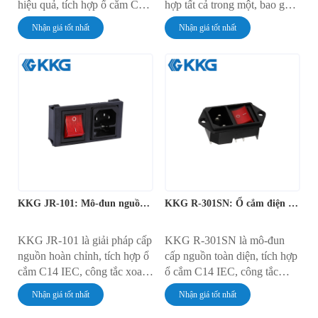
hiệu quả, tích hợp ổ cắm C14
hợp tất cả trong một, bao gồm
IEC, công tắc gạt tích hợp
ổ cắm C14 IEC, công tắc gạt
Nhận giá tốt nhất
Nhận giá tốt nhất
không đèn và giá đỡ cầu chì.
có đèn đỏ và giá đỡ cầu chì
Được thiết kế để lắp đặt
tích hợp. Mô-đun được thiết
nhanh chóng, không cần
kế để lắp đặt nhanh chóng,
dụng cụ, thiết bị này có dòng
không cần dụng cụ và có
định mức 10A ở điện áp
dòng định mức tiêu chuẩn
250V AC. Nó cung cấp giải
10A ở điện áp 250V AC.
pháp hợp lý cho việc kết nối
Mô-đun này cung cấp giải
nguồn, điều khiển và bảo vệ
pháp toàn diện cho việc điều
trong tủ điện tử.
khiển nguồn và bảo vệ mạch.
KKG JR-101: Mô-đun nguồn IEC tích hợp tất cả trong một
KKG R-301SN: Ổ cắm điện IEC đa năng
KKG JR-101 là giải pháp cấp
KKG R-301SN là mô-đun
nguồn hoàn chỉnh, tích hợp ổ
cấp nguồn toàn diện, tích hợp
cắm C14 IEC, công tắc xoay
ổ cắm C14 IEC, công tắc
có đèn và giá đỡ cầu chì
nguồn có đèn chiếu sáng và
Nhận giá tốt nhất
Nhận giá tốt nhất
thành một khối thống nhất,
giá đỡ cầu chì bảo vệ thành