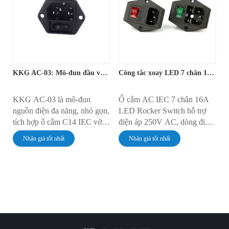
Thiết kế tiêu chuẩn đảm bảo
tất cả trong một cho kết nối và
tương thích với mọi dây
điều khiển nguồn điện chính
nguồn C13, khiến nó trở
trong nhiều loại tủ điện tử.
thành lựa chọn phổ biến cho
các thiết bị điện tử trên toàn
thế giới.
KKG AC-03: Mô-đun đầu vào IEC có cầu chì và chuyển mạch
Công tắc xoay LED 7 chân 16A Ổ cắm IEC AC
KKG AC-03 là mô-đun
Ổ cắm AC IEC 7 chân 16A
nguồn điện đa năng, nhỏ gọn,
LED Rocker Switch hỗ trợ
tích hợp ổ cắm C14 IEC với
điện áp 250V AC, dòng điện
công tắc gạt và giá đỡ cầu chì
10A/16A, độ bền điện môi
Nhận giá tốt nhất
Nhận giá tốt nhất
tích hợp. Ổ cắm gắn tường
AC2000V và cách điện
này có dòng định mức 10A ở
100MΩ. Hoạt động trong
điện áp 250V AC, đảm bảo
khoảng từ -25℃ đến +85℃,
kết nối nguồn điện an toàn và
đạt chứng nhận RoHS.
chuẩn hóa. Thiết kế dạng lắp
ghép tiện lợi giúp đơn giản
hóa việc lắp đặt, lý tưởng cho
nhiều loại thiết bị điện tử và