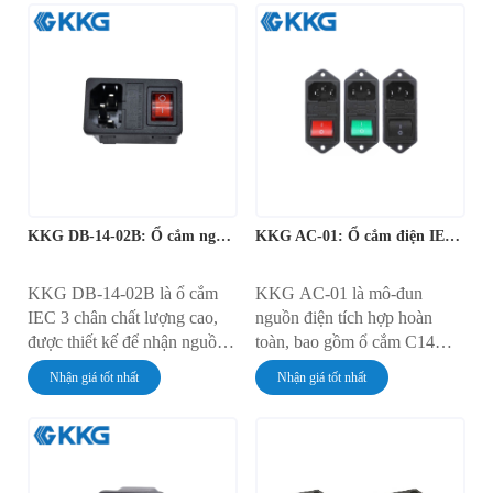
nhỏ gọn. Mô-đun này được
một khối. Được thiết kế để
thiết kế để lắp đặt nhanh
lắp đặt chắc chắn bằng vít vào
chóng, không cần dụng cụ, và
bảng điều khiển, linh kiện này
được định mức 10A ở điện áp
có dòng định mức 10A ở điện
250V AC. Nó cung cấp một
áp 250V AC. Sản phẩm
giải pháp an toàn và tiện lợi
mang đến giải pháp quản lý
để quản lý nguồn điện chính
nguồn điện toàn diện và an
trong tủ điện tử.
toàn cho nhiều thiết bị điện
tử.
KKG DB-14-02B: Ổ cắm nguồn gắn trên khung máy
KKG AC-01: Ổ cắm điện IEC có cầu chì với công tắc Rocker
KKG DB-14-02B là ổ cắm
KKG AC-01 là mô-đun
IEC 3 chân chất lượng cao,
nguồn điện tích hợp hoàn
được thiết kế để nhận nguồn
toàn, bao gồm ổ cắm C14
điện xoay chiều. Ổ cắm gắn
IEC kết hợp với công tắc
Nhận giá tốt nhất
Nhận giá tốt nhất
tường này có công suất định
xoay 4 chân có đèn và giá đỡ
mức 10A ở điện áp 250V AC
cầu chì tiêu chuẩn. Linh kiện
và được trang bị các tiếp điểm
lắp vít này có dòng định mức
bằng đồng nguyên chất cho
10A ở điện áp 250V AC,
khả năng dẫn điện vượt trội.
cung cấp giải pháp an toàn,