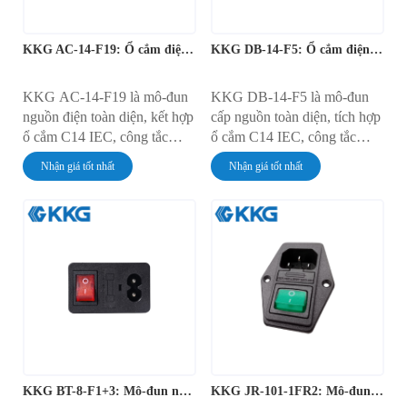
KKG AC-14-F19: Ổ cắm điện tích hợp có công tắc và cầu chì
KKG DB-14-F5: Ổ cắm điện đa năng có cầu chì và công tắc
KKG AC-14-F19 là mô-đun
KKG DB-14-F5 là mô-đun
nguồn điện toàn diện, kết hợp
cấp nguồn toàn diện, tích hợp
ổ cắm C14 IEC, công tắc
ổ cắm C14 IEC, công tắc
xoay 4 chân có đèn và giá đỡ
xoay 4 chân có đèn và giá đỡ
Nhận giá tốt nhất
Nhận giá tốt nhất
cầu chì bảo vệ thành một khối
cầu chì bảo vệ. Thiết bị lắp
duy nhất. Được thiết kế để lắp
đặt dạng vặn vít này có dòng
đặt chắc chắn bằng vít, linh
định mức 10A ở điện áp
kiện này có dòng định mức
250V AC và được thiết kế để
10A ở điện áp 250V AC và
cung cấp một điểm tập trung,
cung cấp giao diện hoàn
an toàn cho việc điều khiển
chỉnh và đáng tin cậy cho
nguồn và bảo vệ mạch trong
việc điều khiển và bảo vệ
thiết bị điện tử.
nguồn điện lưới.
KKG BT-8-F1+3: Mô-đun nguồn IEC lắp vít
KKG JR-101-1FR2: Mô-đun nguồn IEC tích hợp có công tắc