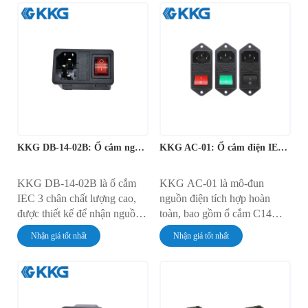
nhỏ gọn. Mô-đun này được
một khối. Được thiết kế để
thiết kế để lắp đặt nhanh
lắp đặt chắc chắn bằng vít vào
chóng, không cần dụng cụ, và
bảng điều khiển, linh kiện này
được định mức 10A ở điện áp
có dòng định mức 10A ở điện
250V AC. Nó cung cấp một
áp 250V AC. Sản phẩm
giải pháp an toàn và tiện lợi
mang đến giải pháp quản lý
để quản lý nguồn điện chính
nguồn điện toàn diện và an
trong tủ điện tử.
toàn cho nhiều thiết bị điện
tử.
KKG DB-14-02B: Ổ cắm nguồn gắn trên khung máy
KKG AC-01: Ổ cắm điện IEC có cầu chì với công tắc Rocker
KKG DB-14-02B là ổ cắm
KKG AC-01 là mô-đun
IEC 3 chân chất lượng cao,
nguồn điện tích hợp hoàn
được thiết kế để nhận nguồn
toàn, bao gồm ổ cắm C14
điện xoay chiều. Ổ cắm gắn
IEC kết hợp với công tắc
Nhận giá tốt nhất
Nhận giá tốt nhất
tường này có công suất định
xoay 4 chân có đèn và giá đỡ
mức 10A ở điện áp 250V AC
cầu chì tiêu chuẩn. Linh kiện
và được trang bị các tiếp điểm
lắp vít này có dòng định mức
bằng đồng nguyên chất cho
10A ở điện áp 250V AC,
khả năng dẫn điện vượt trội.
cung cấp giải pháp an toàn,