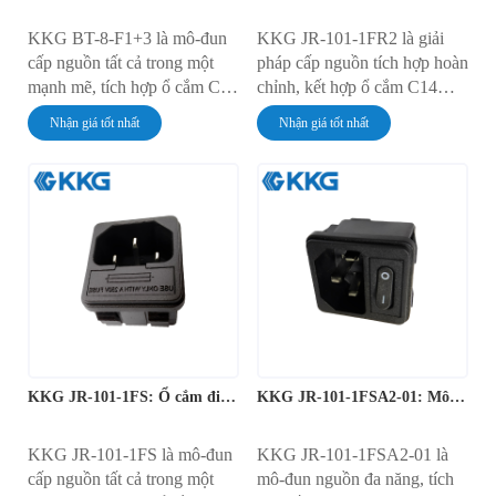
KKG BT-8-F1+3 là mô-đun
KKG JR-101-1FR2 là giải
cấp nguồn tất cả trong một
pháp cấp nguồn tích hợp hoàn
mạnh mẽ, tích hợp ổ cắm C14
chỉnh, kết hợp ổ cắm C14
IEC, công tắc bật/tắt tích hợp
IEC, công tắc nguồn có đèn
Nhận giá tốt nhất
Nhận giá tốt nhất
và giá đỡ cầu chì bảo vệ.
đỏ và giá đỡ cầu chì bảo vệ
Thiết bị này được thiết kế để
trong một mô-đun. Được thiết
lắp đặt chắc chắn bằng vít vào
kế để lắp đặt bảng điều khiển
khung máy và được định mức
một cách hiệu quả, thiết bị
10A ở điện áp 250V AC,
này có dòng định mức 10A ở
mang đến giải pháp quản lý
điện áp 250V AC và cung
nguồn điện lưới đáng tin cậy
cấp giao diện cấp nguồn hoàn
và toàn diện.
chỉnh, an toàn và tiện lợi cho
các thiết bị điện tử.
KKG JR-101-1FS: Ổ cắm điện có công tắc và cầu chì
KKG JR-101-1FSA2-01: Mô-đun nguồn gắn kèm cầu chì
KKG JR-101-1FS là mô-đun
KKG JR-101-1FSA2-01 là
cấp nguồn tất cả trong một
mô-đun nguồn đa năng, tích