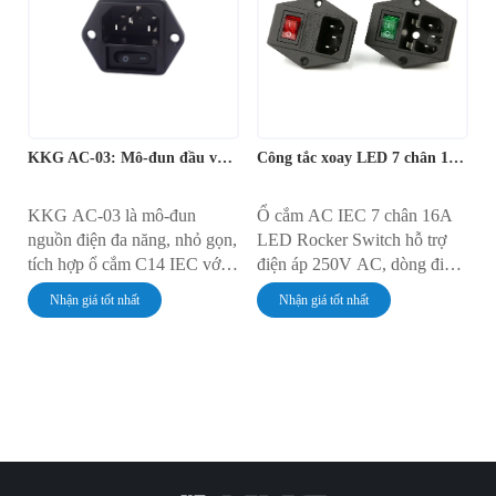
Thiết kế tiêu chuẩn đảm bảo
tất cả trong một cho kết nối và
tương thích với mọi dây
điều khiển nguồn điện chính
nguồn C13, khiến nó trở
trong nhiều loại tủ điện tử.
thành lựa chọn phổ biến cho
các thiết bị điện tử trên toàn
thế giới.
KKG AC-03: Mô-đun đầu vào IEC có cầu chì và chuyển mạch
Công tắc xoay LED 7 chân 16A Ổ cắm IEC AC
KKG AC-03 là mô-đun
Ổ cắm AC IEC 7 chân 16A
nguồn điện đa năng, nhỏ gọn,
LED Rocker Switch hỗ trợ
tích hợp ổ cắm C14 IEC với
điện áp 250V AC, dòng điện
công tắc gạt và giá đỡ cầu chì
10A/16A, độ bền điện môi
Nhận giá tốt nhất
Nhận giá tốt nhất
tích hợp. Ổ cắm gắn tường
AC2000V và cách điện
này có dòng định mức 10A ở
100MΩ. Hoạt động trong
điện áp 250V AC, đảm bảo
khoảng từ -25℃ đến +85℃,
kết nối nguồn điện an toàn và
đạt chứng nhận RoHS.
chuẩn hóa. Thiết kế dạng lắp
ghép tiện lợi giúp đơn giản
hóa việc lắp đặt, lý tưởng cho
nhiều loại thiết bị điện tử và