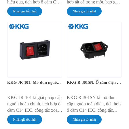
hiệu quả, tích hợp ổ cắm C14
hợp tất cả trong một, bao gồm
IEC, công tắc gạt tích hợp
ổ cắm C14 IEC, công tắc gạt
Nhận giá tốt nhất
Nhận giá tốt nhất
không đèn và giá đỡ cầu chì.
có đèn đỏ và giá đỡ cầu chì
Được thiết kế để lắp đặt
tích hợp. Mô-đun được thiết
nhanh chóng, không cần
kế để lắp đặt nhanh chóng,
dụng cụ, thiết bị này có dòng
không cần dụng cụ và có
định mức 10A ở điện áp
dòng định mức tiêu chuẩn
250V AC. Nó cung cấp giải
10A ở điện áp 250V AC.
pháp hợp lý cho việc kết nối
Mô-đun này cung cấp giải
nguồn, điều khiển và bảo vệ
pháp toàn diện cho việc điều
trong tủ điện tử.
khiển nguồn và bảo vệ mạch.
KKG JR-101: Mô-đun nguồn IEC tích hợp tất cả trong một
KKG R-301SN: Ổ cắm điện IEC đa năng
KKG JR-101 là giải pháp cấp
KKG R-301SN là mô-đun
nguồn hoàn chỉnh, tích hợp ổ
cấp nguồn toàn diện, tích hợp
cắm C14 IEC, công tắc xoay
ổ cắm C14 IEC, công tắc
có đèn và giá đỡ cầu chì
nguồn có đèn chiếu sáng và
Nhận giá tốt nhất
Nhận giá tốt nhất
thành một khối thống nhất,
giá đỡ cầu chì bảo vệ thành