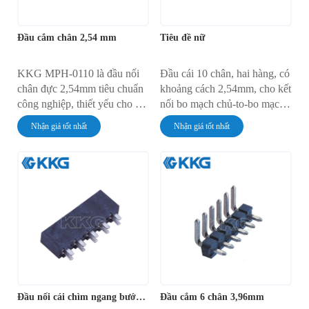
Đầu cắm chân 2,54 mm
Tiêu đề nữ
KKG MPH-0110 là đầu nối
Đầu cái 10 chân, hai hàng, có
chân đực 2,54mm tiêu chuẩn
khoảng cách 2,54mm, cho kết
công nghiệp, thiết yếu cho kết
nối bo mạch chủ-to-bo mạch
nối PCB mạnh mẽ. Được
chủ đáng tin cậy. Ổ cắm
Nhận giá tốt nhất
Nhận giá tốt nhất
thiết kế để lắp đặt xuyên lỗ,
xuyên lỗ với các tiếp điểm mạ
đầu nối này tạo nền tảng
vàng và lớp cách điện UL94
vững chắc cho các liên kết bo
V-0 PBT, đảm bảo hiệu suất
mạch chủ-to-bo mạch chủ
ổn định từ -55°C đến 125°C.
hoặc cáp-to-bo mạch chủ.
Với dòng định mức 3A, đây
Đầu nối được chứng nhận
là giải pháp linh hoạt cho các
CE, SGS và ISO9001 này
thiết kế điện tử mạnh mẽ.
đảm bảo truyền tín hiệu và
nguồn điện đáng tin cậy cho
mọi ứng dụng.
Đầu nối cái chìm ngang bước 5,08mm
Đầu cắm 6 chân 3,96mm