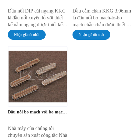
Đầu nối DIP cái ngang KKG
Đầu cắm chân KKG 3.96mm
là đầu nối xuyên lỗ với thiết
là đầu nối bo mạch-to-bo
kế nằm ngang được thiết kế
mạch chắc chắn được thiết kế
cho các linh kiện DIP. Sản
cho các ứng dụng chuyên biệt
Nhận giá tốt nhất
Nhận giá tốt nhất
phẩm cung cấp kết nối đáng
yêu cầu khoảng cách chân
tin cậy, cấu hình thấp trên
cắm rộng hơn. Sản phẩm
PCB, dễ dàng tích hợp và
cung cấp kết nối điện và cơ
hiệu suất điện ổn định cho
khí an toàn trong công
nhiều loại mạch kỹ thuật số
nghiệp, ô tô và điện tử công
và tương tự.
suất cao, nơi mà khoảng cách
chân cắm tiêu chuẩn không
đáp ứng được nhu cầu thiết
kế.
Đầu nối bo mạch với bo mạch 1.00mmBTB
Nhà máy của chúng tôi
chuyên sản xuất công tắc Nhà