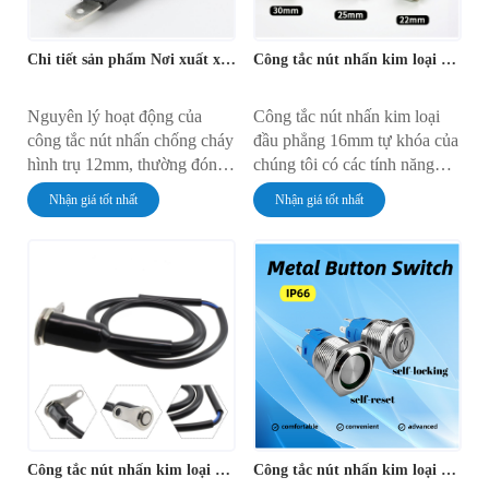
Chi tiết sản phẩm Nơi xuất xứ: Trung Quốc Tên thương hiệu: KKG Số hiệu: PB12-1 Điều khoản thanh toán và vận chuyển Số lượng đ
Công tắc nút nhấn kim loại 16mm
Nguyên lý hoạt động của
Công tắc nút nhấn kim loại
công tắc nút nhấn chống cháy
đầu phẳng 16mm tự khóa của
hình trụ 12mm, thường đóng,
chúng tôi có các tính năng
thường mở, thường mở,
sau: 1. hai loại hoạt động: tự
Nhận giá tốt nhất
Nhận giá tốt nhất
thường đóng, thường mở,
khóa và tự đặt lại 2. tiếp điểm
thường đóng, thường đóng,
bằng đồng, độ dẫn điện tuyệt
thường đóng, tự động ngắt,
vời 3. vỏ chống cháy, cấp độ
chủ yếu dựa trên cấu trúc bên
chống nước IP66 4. chân hàn
trong và cách thức hoạt động
dòng điện cao, hệ thống dây
của các tiếp điểm. Nhờ thiết
điện đơn giản 5. không có
kế và sản xuất hợp lý, công
đèn và đèn có hai lựa chọn,
tắc có thể đảm bảo an toàn và
đỏ, vàng, trắng, xanh lam và
độ tin cậy trong nhiều ứng
xanh lục năm loại màu đèn để
dụng khác nhau.
lựa chọn
Công tắc nút nhấn kim loại 16mm
Công tắc nút nhấn kim loại 16mm