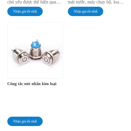
chủ yếu được thể hiện qua
mát nước, máy chạy bộ, loa
thiết kế tổng thể, cấu trúc bên
máy tính, ô tô chạy bằng pin,
Nhận giá tốt nhất
Nhận giá tốt nhất
trong, thiết kế đặc biệt và các
xe máy, TV ion, máy pha cà
tình huống ứng dụng. Những
phê, phích cắm chèo thuyền,
đặc điểm này cùng nhau tạo
máy massage, v.v., chủ yếu
nên độ tin cậy và độ bền của
được sử dụng cho các thiết bị
công tắc nút nhấn kim loại
gia dụng, v.v.
đầu nấm, giúp chúng được sử
dụng rộng rãi trong nhiều
thiết bị điện tử khác nhau.
Công tắc nút nhấn kim loại
Nhận giá tốt nhất