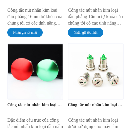
Công tắc nút nhấn kim loại
Công tắc nút nhấn kim loại
đầu phẳng 16mm tự khóa của
đầu phẳng 16mm tự khóa của
chúng tôi có các tính năng
chúng tôi có các tính năng
sau: 1. hai loại hoạt động: tự
sau: 1. hai loại hoạt động: tự
Nhận giá tốt nhất
Nhận giá tốt nhất
khóa và tự đặt lại 2. tiếp điểm
khóa và tự đặt lại 2. tiếp điểm
bằng đồng, độ dẫn điện tuyệt
bằng đồng, độ dẫn điện tuyệt
vời 3. vỏ chống cháy, cấp độ
vời 3. vỏ chống cháy, cấp độ
chống nước IP66 4. chân hàn
chống nước IP66 4. chân hàn
dòng điện cao, hệ thống dây
dòng điện cao, hệ thống dây
điện đơn giản 5. không có
điện đơn giản 5. không có
đèn và đèn có hai lựa chọn,
đèn và đèn có hai lựa chọn,
đỏ, vàng, trắng, xanh lam và
đỏ, vàng, trắng, xanh lam và
xanh lục năm loại màu đèn để
xanh lục năm loại màu đèn để
lựa chọn
lựa chọn
Công tắc nút nhấn kim loại 16mm
Công tắc nút nhấn kim loại 12mm có chìa khóa
Đặc điểm cấu trúc của công
Công tắc nút nhấn kim loại
tắc nút nhấn kim loại đầu nấm
được sử dụng cho máy làm