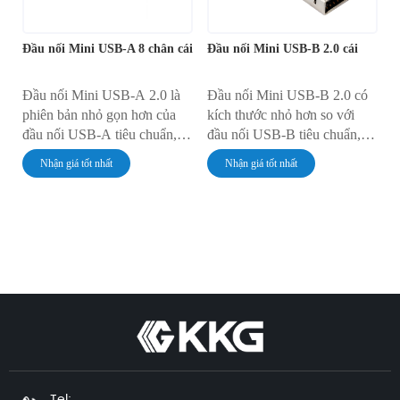
Đầu nối Mini USB-A 8 chân cái
Đầu nối Mini USB-B 2.0 cái
Đầu nối Mini USB-A 2.0 là
Đầu nối Mini USB-B 2.0 có
phiên bản nhỏ gọn hơn của
kích thước nhỏ hơn so với
đầu nối USB-A tiêu chuẩn,
đầu nối USB-B tiêu chuẩn,
cung cấp khả năng truyền dữ
cung cấp cùng chức năng
Nhận giá tốt nhất
Nhận giá tốt nhất
liệu và cấp nguồn tương tự
truyền dữ liệu và cấp nguồn
nhưng có kích thước nhỏ hơn.
nhưng có kích thước nhỏ gọn
Đầu nối này thường được sử
hơn. Thường được sử dụng
dụng trong các thiết bị có
trong các thiết bị có không
không gian hạn chế, chẳng
gian hạn chế nhưng vẫn cần
hạn như thiết bị điện tử cầm
kết nối USB, nó thường được
tay, hệ thống nhúng và điện
tìm thấy trong các thiết bị di
thoại thông minh hoặc máy
động, hệ thống nhúng và điện
nghe nhạc đời cũ. Đầu nối
thoại thông minh hoặc thiết bị
này kết hợp cả chức năng
đa phương tiện đời cũ. Đầu
truyền dữ liệu và cấp nguồn
nối này rất linh hoạt, cung cấp
trong một thiết kế nhỏ gọn,
cả chức năng truyền dữ liệu
Tel: