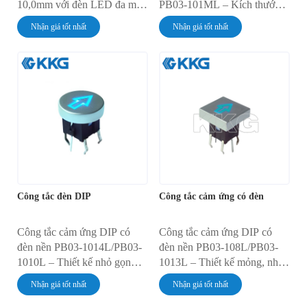
10,0mm với đèn LED đa màu
PB03-101ML – Kích thước
siêu sáng và thiết kế mỏng
siêu nhỏ gọn 7,0mm, thiết kế
Nhận giá tốt nhất
Nhận giá tốt nhất
8,1mm. Được thiết kế cho
mỏng 8,3mm với đèn LED đa
thiết bị điện tử công nghiệp
màu siêu sáng. Được thiết kế
và tiêu dùng, tương thích
để đảm bảo độ chính xác
12V/24V, độ bền hơn 50.000
trong các thiết bị điện tử công
chu kỳ và tích hợp PCB liền
nghiệp và tiêu dùng mật độ
mạch. Lý tưởng cho các ứng
cao. Có hơn 50.000 chu kỳ,
dụng mật độ cao.
tương thích điện áp 12V/24V
và độ tin cậy đạt chuẩn IP.
Công tắc đèn DIP
Công tắc cảm ứng có đèn
Công tắc cảm ứng DIP có
Công tắc cảm ứng DIP có
đèn nền PB03-1014L/PB03-
đèn nền PB03-108L/PB03-
1010L – Thiết kế nhỏ gọn
1013L – Thiết kế mỏng, nhỏ
Φ10.0mm với đèn LED siêu
gọn 10,0mm với đèn LED
Nhận giá tốt nhất
Nhận giá tốt nhất
sáng và độ dày 8.2mm. Được
nhiều màu siêu sáng. Lý