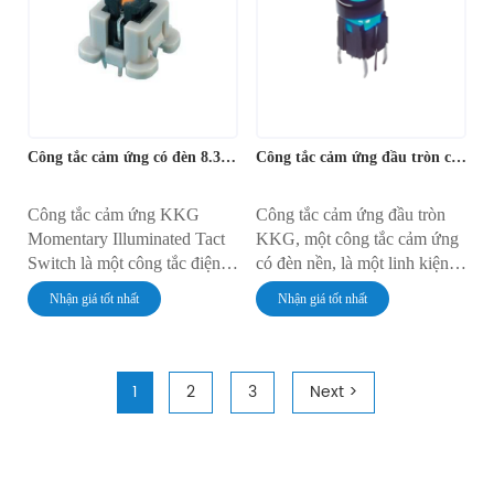
50.000 chu kỳ và tương thích
tưởng cho máy móc, bảng
với các thiết bị công
điều khiển và hệ thống tự
nghiệp/dân dụng.
động hóa.
Công tắc cảm ứng có đèn 8.3*8.6mm
Công tắc cảm ứng đầu tròn có đèn
Công tắc cảm ứng KKG
Công tắc cảm ứng đầu tròn
Momentary Illuminated Tact
KKG, một công tắc cảm ứng
Switch là một công tắc điện
có đèn nền, là một linh kiện
tử nhỏ gọn, thân thiện với
điện tử đa năng và thiết thực,
Nhận giá tốt nhất
Nhận giá tốt nhất
người dùng, được thiết kế để
tích hợp phản hồi xúc giác và
cung cấp phản hồi xúc giác
đèn LED chiếu sáng thành
với đèn chiếu sáng tích hợp.
một khối thống nhất. Công
Công tắc này chủ yếu được
tắc mang lại cảm giác "click"
1
2
3
Next >
sử dụng trong các thiết bị yêu
nhạy bén khi nhấn, kèm theo
cầu kết nối điện tạm thời đáng
phản hồi thị giác thông qua
tin cậy và đèn báo hiệu trực
đèn LED tích hợp.
quan bắt mắt. Tác động tức