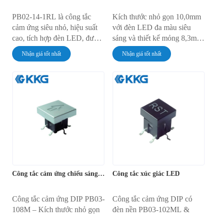
PB02-14-1RL là công tắc
Kích thước nhỏ gọn 10,0mm
cảm ứng siêu nhỏ, hiệu suất
với đèn LED đa màu siêu
cao, tích hợp đèn LED, được
sáng và thiết kế mỏng 8,3mm.
thiết kế để đảm bảo độ tin
Được thiết kế cho thiết bị điện
Nhận giá tốt nhất
Nhận giá tốt nhất
cậy. Công tắc DIP nhỏ gọn
tử công nghiệp và tiêu dùng,
này (7,7x6,8mm) mang lại độ
tương thích 12V/24V, độ bền
bền vượt trội với tuổi thọ lên
hơn 50.000 chu kỳ và độ tin
đến 100.000 chu kỳ. Công tắc
cậy đạt chuẩn IP. Lý tưởng
được trang bị đèn LED siêu
cho việc tích hợp PCB mật độ
sáng với bảy màu, hoạt động
cao.
ở mức 12V DC, 50mA, lý
tưởng cho các thiết kế điện tử
hiện đại.
Công tắc cảm ứng chiếu sáng màu tùy chỉnh
Công tắc xúc giác LED
Công tắc cảm ứng DIP PB03-
Công tắc cảm ứng DIP có
108M – Kích thước nhỏ gọn
đèn nền PB03-102ML &