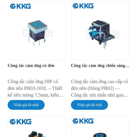
thiết kế cho thiết bị điện tử
tưởng cho các ứng dụng PCB
công nghiệp và tiêu dùng,
mật độ cao trong ngành điện
tương thích 12V/24V, nhiều
tử công nghiệp và tiêu dùng.
tùy chọn màu sắc (Đỏ/Xanh
Độ bền trên 50.000 chu kỳ,
lá/Xanh dương/Trắng) và độ
đạt chuẩn IP về độ tin cậy.
bền hơn 50.000 chu kỳ.
Công tắc cảm ứng có đèn
Công tắc cảm ứng chiếu sáng công nghiệp
Công tắc cảm ứng DIP có
Công tắc cảm ứng cao cấp có
đèn nền PB03-101L – Thiết
đèn nền (Dòng PB02) —
kế siêu mỏng 7,5mm, kiểu
Công tắc nút nhấn nhỏ gọn,
dáng thấp với đèn LED siêu
bền bỉ, tích hợp đèn LED,
Nhận giá tốt nhất
Nhận giá tốt nhất
sáng, lý tưởng cho các thiết bị
được thiết kế cho các ứng
điện tử có không gian hạn
dụng công nghiệp. Tương
chế. Đèn LED đa màu
thích nguồn điện 12V/24V,
(Đỏ/Xanh lá/Xanh
đạt chuẩn chống nước IP67
dương/Trắng), độ bền hơn
và phản hồi xúc giác. Lý