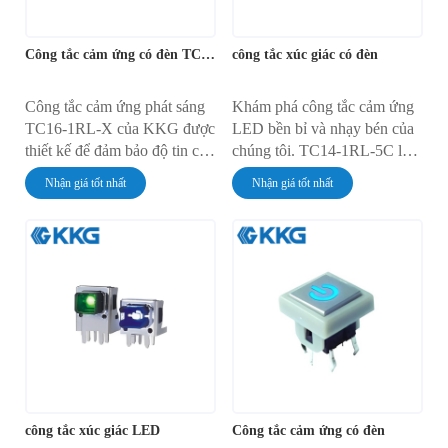
Công tắc cảm ứng có đèn TC16-1RL-X (Đèn LED đỏ, gắn SMT)
công tắc xúc giác có đèn
Công tắc cảm ứng phát sáng
Khám phá công tắc cảm ứng
TC16-1RL-X của KKG được
LED bền bỉ và nhạy bén của
thiết kế để đảm bảo độ tin cậy
chúng tôi. TC14-1RL-5C là
và phản hồi rõ ràng cho người
công tắc DIP siêu nhỏ
Nhận giá tốt nhất
Nhận giá tốt nhất
dùng. Công tắc nhỏ gọn
(7,7x6,8mm) với đèn LED
(6,2x4,2mm), kích hoạt bên
siêu sáng cho phản hồi trực
hông này có tuổi thọ hoạt
quan rõ nét. Với tuổi thọ lên
động lên đến 50.000 chu kỳ
đến 50.000 chu kỳ và dải
và đạt chuẩn IP66 về khả
nhiệt độ hoạt động rộng
năng chống bụi và nước. Với
(-40℃ đến +80℃), TC14-
nhiều tùy chọn màu đèn LED
1RL-5C đảm bảo độ tin cậy
siêu sáng, chúng hoàn hảo
cao cho các thiết kế điện tử
cho các thiết kế điện tử hiện
của bạn.
đại.
công tắc xúc giác LED
Công tắc cảm ứng có đèn