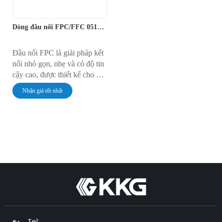
Dòng đầu nối FPC/FFC 0512-nR-GF
Đầu nối FPC là giải pháp kết
nối nhỏ gọn, nhẹ và có độ tin
cậy cao, được thiết kế cho các
bo mạch in linh hoạt. Các đầu
Nhận giá tốt nhất
nối này giúp kết nối cáp FPC
với PCB (Bo mạch in) dễ
dàng mà không cần hàn. Kích
thước nhỏ gọn và độ chính
xác cao khiến chúng trở nên
lý tưởng cho các thiết bị điện
tử hiện đại, bao gồm điện
thoại thông minh, máy tính
xách tay, máy ảnh và thiết bị
đeo. Với khả năng xử lý
không gian nhỏ gọn và truyền
tín hiệu đáng tin cậy, đầu nối
Tel: