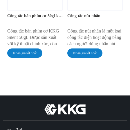
Công tắc bàn phím cơ 50gf không gây tiếng ồn
Công tắc nút nhấn
Công tắc bàn phím cơ KKG
Công tắc nút nhấn là một loại
Silent 50gf. Được sản xuất
công tắc điện hoạt động bằng
với kỹ thuật chính xác, công
cách người dùng nhấn nút để
tắc cơ học im lặng này có
đóng mạch điện, sau đó gửi
Nhận giá tốt nhất
Nhận giá tốt nhất
thiết kế giảm tiếng ồn tích hợp
tín hiệu đến thiết bị được kết
để đảm bảo độ phản hồi chính
nối để kích hoạt. Linh kiện
xác. Sản phẩm được sử dụng
đơn giản nhưng thiết yếu này
rộng rãi trong văn phòng, thể
được sử dụng trong nhiều
thao điện tử và bàn phím
ứng dụng, từ thiết bị gia dụng
DIY.
đến máy móc công nghiệp, và
thậm chí cả trong xe cộ và
máy tính hiện đại. Trong
hướng dẫn này, chúng ta sẽ đi
sâu vào nguyên lý hoạt động,
các loại và ứng dụng của
công tắc nút nhấn, cung cấp
Tel: