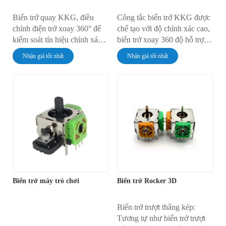
Biến trở quay KKG, điều
Công tắc biến trở KKG được
chỉnh điện trở xoay 360° để
chế tạo với độ chính xác cao,
kiểm soát tín hiệu chính xác,
biến trở xoay 360 độ hỗ trợ
lý tưởng cho hệ thống âm
điều chỉnh xoay hoàn toàn với
Nhận giá tốt nhất
Nhận giá tốt nhất
thanh, ứng dụng làm mờ và
hiệu suất chính xác và ổn
hệ thống điều khiển tự động.
định. Sản phẩm được sử dụng
rộng rãi trong điều chỉnh hệ
thống âm thanh, ánh sáng và
điều khiển.
Biến trở máy trò chơi
Biến trở Rocker 3D
Biến trở trượt thẳng kép:
Tương tự như biến trở trượt