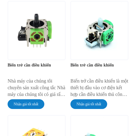
Biến trở cần điều khiển
Biến trở cần điều khiển
Nhà máy của chúng tôi
Biến trở cần điều khiển là một
chuyên sản xuất công tắc Nhà
thiết bị đầu vào cơ điện kết
máy của chúng tôi có giá rất
hợp cần điều khiển thủ công
rẻ Nhà máy của chúng tôi có
với một hoặc nhiều biến trở.
Nhận giá tốt nhất
Nhận giá tốt nhất
chất lượng rất đáng tin cậy
Khi cần điều khiển được di
chuyển khỏi vị trí trung tâm,
nó sẽ làm quay trục của biến
trở.