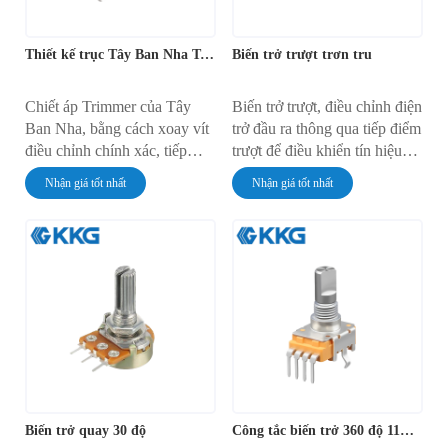
Thiết kế trục Tây Ban Nha Trimmer Potentiometer
Biến trở trượt trơn tru
Chiết áp Trimmer của Tây
Biến trở trượt, điều chỉnh điện
Ban Nha, bằng cách xoay vít
trở đầu ra thông qua tiếp điểm
điều chỉnh chính xác, tiếp
trượt để điều khiển tín hiệu
điểm trượt bên trong di
chính xác, được sử dụng rộng
Nhận giá tốt nhất
Nhận giá tốt nhất
chuyển dọc theo màng điện
rãi trong hệ thống âm thanh,
trở, thay đổi giá trị điện trở và
chiếu sáng và tự động hóa.
điều chỉnh chính xác độ lệch
và các thông số của mạch.
Biến trở quay 30 độ
Công tắc biến trở 360 độ 11mm