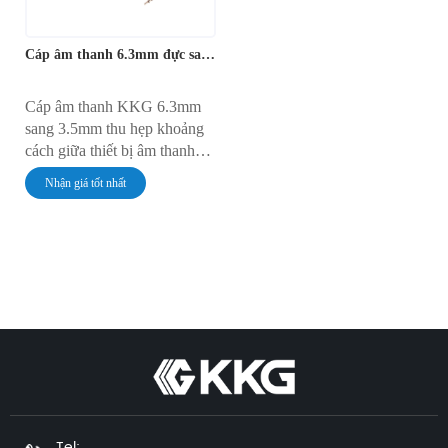
Cáp âm thanh 6.3mm đực sang 3.5mm đực
Cáp âm thanh KKG 6.3mm
sang 3.5mm thu hẹp khoảng
cách giữa thiết bị âm thanh
chuyên nghiệp và thiết bị tiêu
Nhận giá tốt nhất
dùng, cho phép truyền âm
thanh liền mạch giữa các thiết
bị âm thanh 6.3mm và
3.5mm. Lý tưởng cho tai
nghe, bộ khuếch đại, bộ trộn
âm thanh, v.v., đảm bảo chất
lượng âm thanh không bị méo
tiếng.
Tel: