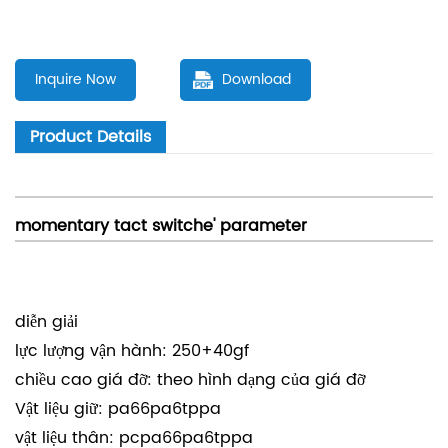
Inquire Now
Download
Product Details
momentary tact switche'
parameter
diễn giải
lực lượng vận hành:
250+40gf
chiều cao giá đỡ: theo hình dạng của giá đỡ
Vật liệu giữ: pa66pa6tppa
vật liệu thân: pcpa66pa6tppa