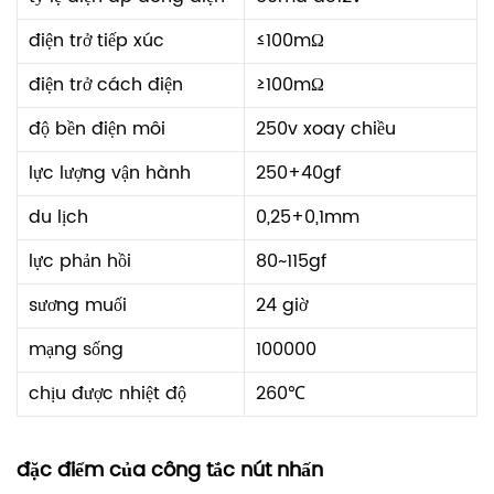
điện trở tiếp xúc
≤100mΩ
điện trở cách điện
≥100mΩ
độ bền điện môi
250v xoay chiều
lực lượng vận hành
250+40gf
du lịch
0,25+0,1mm
lực phản hồi
80~115gf
sương muối
24 giờ
mạng sống
100000
chịu được nhiệt độ
260℃
đặc điểm của công tắc nút nhấn