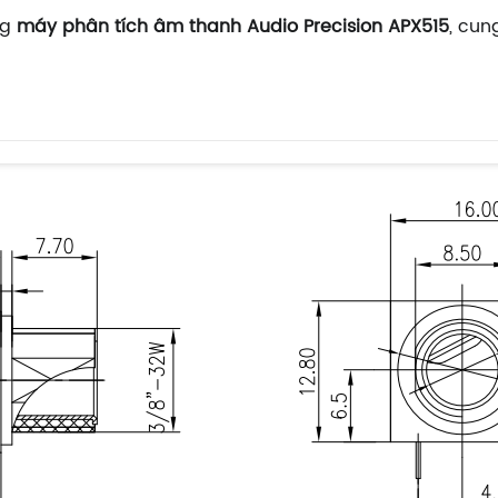
ng
máy phân tích âm thanh Audio Precision APX515
, cun