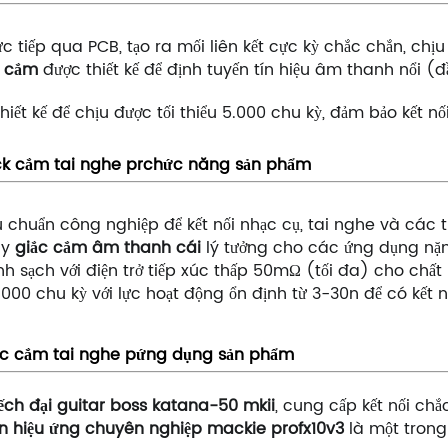
iếp qua PCB, tạo ra mối liên kết cực kỳ chắc chắn, chịu 
c cắm
được thiết kế để định tuyến tín hiệu âm thanh nổi (
iết kế để chịu được tối thiểu 5.000 chu kỳ, đảm bảo kết nố
ck cắm tai nghe pr
chức năng sản phẩm
 chuẩn công nghiệp để kết nối nhạc cụ, tai nghe và các 
ày
giắc cắm âm thanh cái
lý tưởng cho các ứng dụng nặng
h sạch với điện trở tiếp xúc thấp 50mΩ (tối đa) cho chấ
000 chu kỳ với lực hoạt động ổn định từ 3-30n để có kết 
ắc cắm tai nghe p
ứng dụng sản phẩm
ếch đại guitar boss katana-50 mkii
, cung cấp kết nối ch
ộn hiệu ứng chuyên nghiệp mackie profx10v3
là một trong