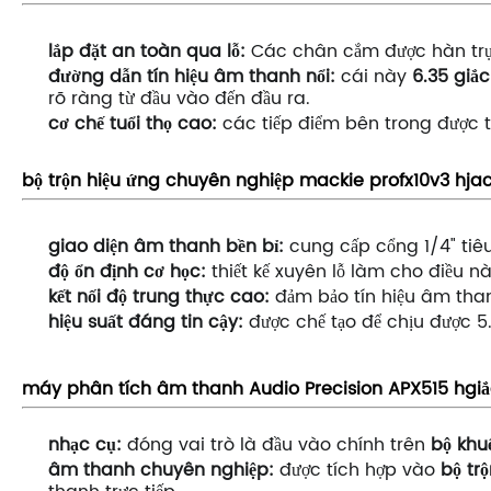
lắp đặt an toàn qua lỗ:
Các chân cắm được hàn trực t
đường dẫn tín hiệu âm thanh nổi:
cái này
6.35 giắ
rõ ràng từ đầu vào đến đầu ra.
cơ chế tuổi thọ cao:
các tiếp điểm bên trong được th
bộ trộn hiệu ứng chuyên nghiệp mackie profx10v3
h
ja
giao diện âm thanh bền bỉ:
cung cấp cổng 1/4" tiêu
độ ổn định cơ học:
thiết kế xuyên lỗ làm cho điều n
kết nối độ trung thực cao:
đảm bảo tín hiệu âm than
hiệu suất đáng tin cậy:
được chế tạo để chịu được 5.
máy phân tích âm thanh Audio Precision APX515
h
gi
nhạc cụ:
đóng vai trò là đầu vào chính trên
bộ khu
âm thanh chuyên nghiệp:
được tích hợp vào
bộ tr