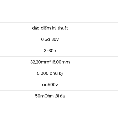
đặc điểm kỹ thuật
0,5a 30v
3~30n
32,20mm*16,00mm
5.000 chu kỳ
ac500v
50m
Ohm tối đa