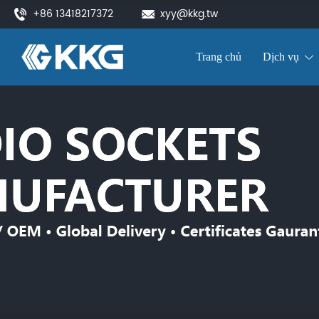
+86 13418217372
xyy@kkg.tw
Trang chủ
Dịch vụ