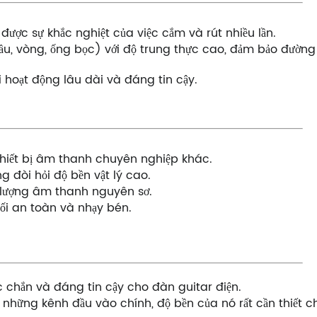
được sự khắc nghiệt của việc cắm và rút nhiều lần.
đầu, vòng, ống bọc) với độ trung thực cao, đảm bảo đường 
i hoạt động lâu dài và đáng tin cậy.
thiết bị âm thanh chuyên nghiệp khác.
 đòi hỏi độ bền vật lý cao.
t lượng âm thanh nguyên sơ.
nối an toàn và nhạy bén.
ắc chắn và đáng tin cậy cho đàn guitar điện.
 những kênh đầu vào chính, độ bền của nó rất cần thiết