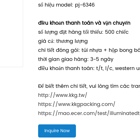
số hiệu model: pj-6346
điều khoản thanh toán và vận chuyển
số lượng đặt hàng tối thiểu: 500 chiếc
giá cả: thương lượng
chi tiết đóng gói: túi nhựa + hộp bong 
thời gian giao hàng: 3-5 ngày
điều khoản thanh toán: t/t, l/c, western 
Để biết thêm chi tiết, vui lòng tìm các t
http://www.kkg.tw/
https://www.kkgpacking.com/
https://mao.ecer.com/test/illuminated
Inquire Now