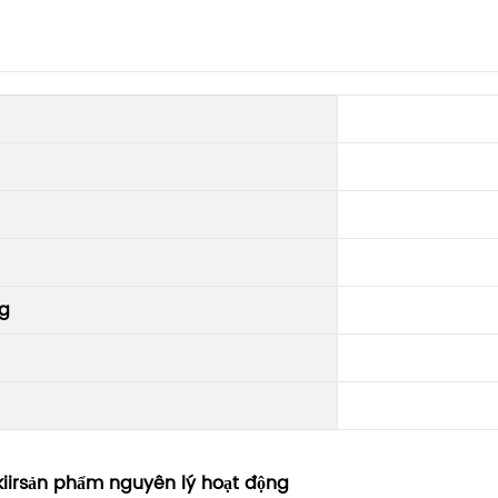
ng
ii
r
sản phẩm
nguyên lý hoạt động