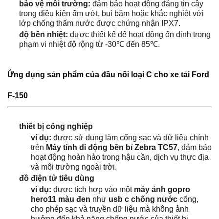
bảo vệ môi trường:
đảm bảo hoạt động đáng tin cậy
trong điều kiện ẩm ướt, bụi bặm hoặc khắc nghiệt với
lớp chống thấm nước được chứng nhận IPX7.
độ bền nhiệt:
được thiết kế để hoạt động ổn định trong
phạm vi nhiệt độ rộng từ -30℃ đến 85℃.
Ứng dụng sản phẩm của đầu nối loại C cho xe tải Ford
F-150
thiết bị công nghiệp
ví dụ:
được sử dụng làm cổng sạc và dữ liệu chính
trên
Máy tính di động bền bỉ Zebra TC57
, đảm bảo
hoạt động hoàn hảo trong hậu cần, dịch vụ thực địa
và môi trường ngoài trời.
đồ điện tử tiêu dùng
ví dụ:
được tích hợp vào một
máy ảnh gopro
hero11 màu đen
như
usb c chống nước
cổng,
cho phép sạc và truyền dữ liệu mà không ảnh
hưởng đến khả năng chống nước của thiết bị.