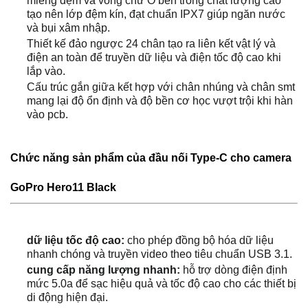
miếng đệm và vòng chữ O bên trong chất lượng cao
tạo nên lớp đệm kín, đạt chuẩn IPX7 giúp ngăn nước
và bụi xâm nhập.
Thiết kế đảo ngược 24 chân tạo ra liên kết vật lý và
điện an toàn để truyền dữ liệu và điện tốc độ cao khi
lắp vào.
Cấu trúc gắn giữa kết hợp với chân nhúng và chân smt
mang lại độ ổn định và độ bền cơ học vượt trội khi hàn
vào pcb.
Chức năng sản phẩm của đầu nối Type-C cho camera
GoPro Hero11 Black
dữ liệu tốc độ cao:
cho phép đồng bộ hóa dữ liệu
nhanh chóng và truyền video theo tiêu chuẩn USB 3.1.
cung cấp năng lượng nhanh:
hỗ trợ dòng điện định
mức 5.0a để sạc hiệu quả và tốc độ cao cho các thiết bị
di động hiện đại.